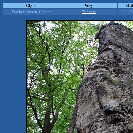
Gipfel
Weg
Ska
Dreibrüderstein, Unterer
Talkante
** 1/V