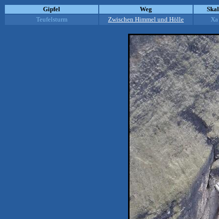
Gipfel
Weg
Ska
Teufelsturm
Zwischen Himmel und Hölle
Xa