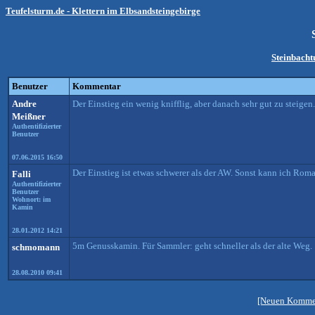
Teufelsturm.de - Klettern im Elbsandsteingebirge
Steinbach
Benutzer
Kommentar
Andre
Der Einstieg ein wenig knifflig, aber danach sehr gut zu steigen.
Meißner
Authentifizierter
Benutzer
07.06.2015 16:50
Der Einstieg ist etwas schwerer als der AW. Sonst kann ich Rom
Falli
Authentifizierter
Benutzer
Wohnort: im
Kamin
28.01.2012 14:21
5m Genusskamin. Für Sammler: geht schneller als der alte Weg.
schmomann
28.08.2010 09:41
[Neuen Kommen