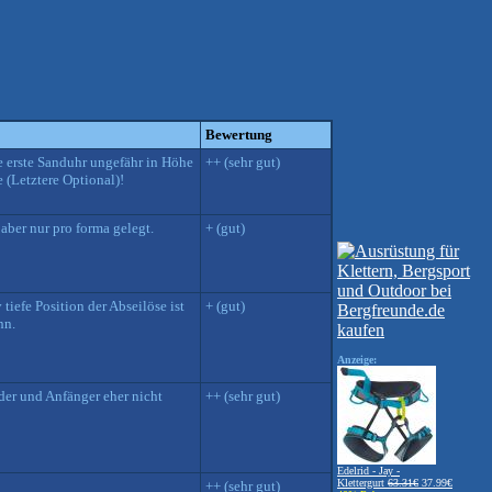
Bewertung
e erste Sanduhr ungefähr in Höhe
++ (sehr gut)
 (Letztere Optional)!
aber nur pro forma gelegt.
+ (gut)
tiefe Position der Abseilöse ist
+ (gut)
nn.
Anzeige:
der und Anfänger eher nicht
++ (sehr gut)
Edelrid - Jay -
Klettergurt
63.31€
37.99€
++ (sehr gut)