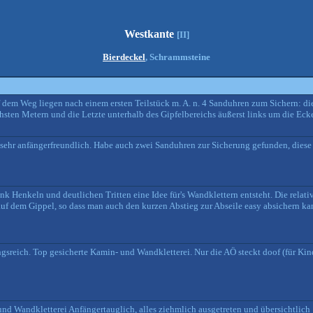
Westkante
[II]
Bierdeckel
, Schrammsteine
dem Weg liegen nach einem ersten Teilstück m. A. n. 4 Sanduhren zum Sichern: di
hsten Metern und die Letzte unterhalb des Gipfelbereichs äußerst links um die Ecke
r sehr anfängerfreundlich. Habe auch zwei Sanduhren zur Sicherung gefunden, diese 
 Henkeln und deutlichen Tritten eine Idee für's Wandklettern entsteht. Die relativ 
 auf dem Gippel, so dass man auch den kurzen Abstieg zur Abseile easy absichern ka
gsreich. Top gesicherte Kamin- und Wandkletterei. Nur die AÖ steckt doof (für Kin
nd Wandkletterei Anfängertauglich, alles ziehmlich ausgetreten und übersichtlich