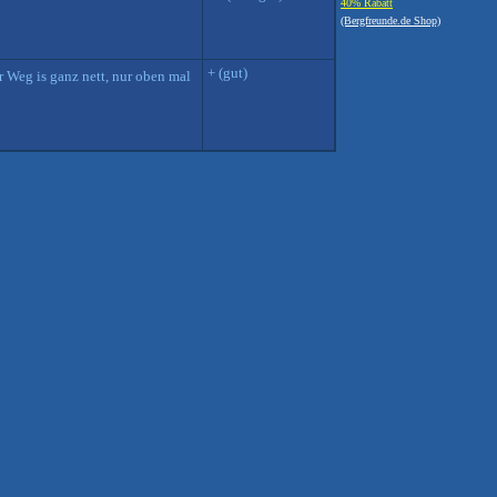
40% Rabatt
(Bergfreunde.de Shop)
+ (gut)
 Weg is ganz nett, nur oben mal