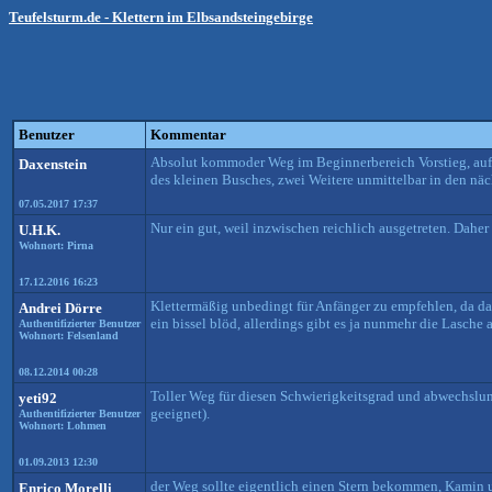
Teufelsturm.de - Klettern im Elbsandsteingebirge
Benutzer
Kommentar
Absolut kommoder Weg im Beginnerbereich Vorstieg, auf 
Daxenstein
des kleinen Busches, zwei Weitere unmittelbar in den näc
07.05.2017 17:37
Nur ein gut, weil inzwischen reichlich ausgetreten. Dahe
U.H.K.
Wohnort: Pirna
17.12.2016 16:23
Klettermäßig unbedingt für Anfänger zu empfehlen, da dank
Andrei Dörre
ein bissel blöd, allerdings gibt es ja nunmehr die Lasche
Authentifizierter Benutzer
Wohnort: Felsenland
08.12.2014 00:28
Toller Weg für diesen Schwierigkeitsgrad und abwechslun
yeti92
geeignet).
Authentifizierter Benutzer
Wohnort: Lohmen
01.09.2013 12:30
der Weg sollte eigentlich einen Stern bekommen, Kamin u
Enrico Morelli