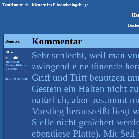
Teufelsturm.de - Klettern im Elbsandsteingebirge
Her
Backo
Kommentar
Benutzer
Ulrich
Sehr schlecht, weil man vo
Schmidt
Moderator
zwingend eine tönende hera
Authentifizierter
Benutzer
Griff und Tritt benutzen m
04.10.2010 15:30
Gestein ein Halten nicht zu
natürlich, aber bestimmt ni
Vorstieg herausreißt liegt 
Stelle nicht gesichert werd
ebendiese Platte). Mit Seil