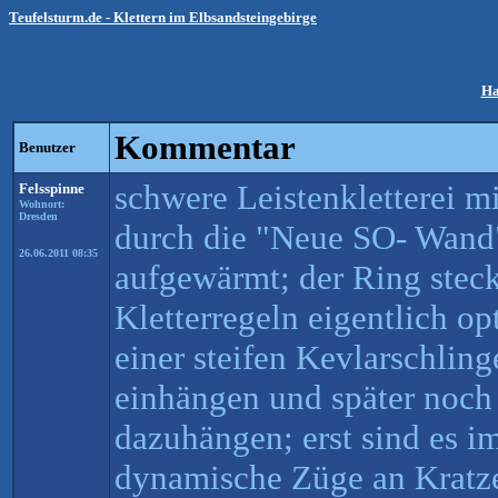
Teufelsturm.de - Klettern im Elbsandsteingebirge
Ha
Kommentar
Benutzer
schwere Leistenkletterei m
Felsspinne
Wohnort:
Dresden
durch die "Neue SO- Wand"
26.06.2011 08:35
aufgewärmt; der Ring steck
Kletterregeln eigentlich o
einer steifen Kevlarschlin
einhängen und später noch
dazuhängen; erst sind es 
dynamische Züge an Kratze