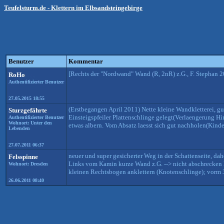
Teufelsturm.de - Klettern im Elbsandsteingebirge
Benutzer
Kommentar
[Rechts der "Nordwand" Wand (R, 2nR) z.G., F. Stephan 2
RoHo
Authentifizierter Benutzer
27.05.2015 18:55
(Erstbegangen April 2011) Nette kleine Wandkletterei, gu
Sturzgefährte
Einsteigspfeiler Plattenschlinge gelegt(Verlaengerung Hi
Authentifizierter Benutzer
Wohnort: Unter den
etwas albern. Vom Absatz laesst sich gut nachholen(Kinde
Lebenden
27.07.2011 06:37
neuer und super gesicherter Weg in der Schattenseite, da
Felsspinne
Links vom Kamin kurze Wand z.G. --> nicht abschrecken la
Wohnort: Dresden
kleinen Rechtsbogen anklettern (Knotenschlinge); vorm 
26.06.2011 08:40