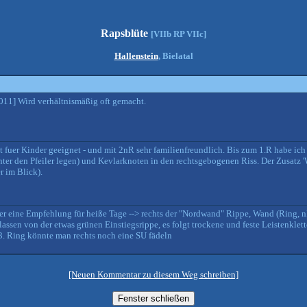
Rapsblüte
[VIIb RP VIIc]
Hallenstein
, Bielatal
011] Wird verhältnismäßig oft gemacht.
t fuer Kinder geeignet - und mit 2nR sehr familienfreundlich. Bis zum 1.R habe ic
nter den Pfeiler legen) und Kevlarknoten in den rechtsgebogenen Riss. Der Zusatz 
r im Blick).
her eine Empfehlung für heiße Tage --> rechts der "Nordwand" Rippe, Wand (Ring, n
ssen von der etwas grünen Einstiegsrippe, es folgt trockene und feste Leistenklett
3. Ring könnte man rechts noch eine SU fädeln
[Neuen Kommentar zu diesem Weg schreiben]