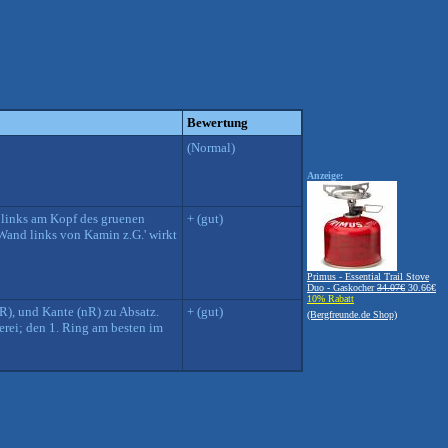
Bewertung
(Normal)
Anzeige:
h links am Kopf des gruenen
+ (gut)
'Wand links von Kamin z.G.' wirkt
Primus - Essential Trail Stove
Duo - Gaskocher
34.07€
30.66€
10% Rabatt
R), und Kante (nR) zu Absatz.
+ (gut)
(Bergfreunde.de Shop)
erei; den 1. Ring am besten im