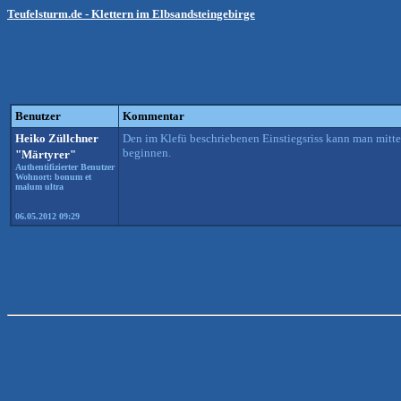
Teufelsturm.de - Klettern im Elbsandsteingebirge
Benutzer
Kommentar
Heiko Züllchner
Den im Klefü beschriebenen Einstiegsriss kann man mitt
beginnen.
"Märtyrer"
Authentifizierter Benutzer
Wohnort: bonum et
malum ultra
06.05.2012 09:29