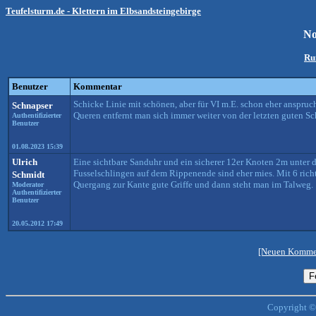
Teufelsturm.de - Klettern im Elbsandsteingebirge
No
Ru
Benutzer
Kommentar
Schicke Linie mit schönen, aber für VI m.E. schon eher anspru
Schnapser
Queren entfernt man sich immer weiter von der letzten guten Sc
Authentifizierter
Benutzer
01.08.2023 15:39
Ulrich
Eine sichtbare Sanduhr und ein sicherer 12er Knoten 2m unter 
Fusselschlingen auf dem Rippenende sind eher mies. Mit 6 rich
Schmidt
Quergang zur Kante gute Griffe und dann steht man im Talweg.
Moderator
Authentifizierter
Benutzer
20.05.2012 17:49
[Neuen Kommen
Copyright ©