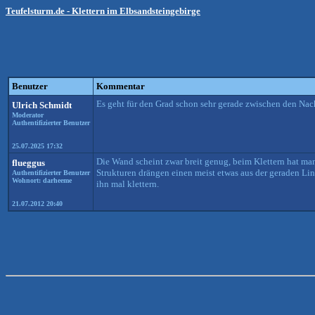
Teufelsturm.de - Klettern im Elbsandsteingebirge
Benutzer
Kommentar
Es geht für den Grad schon sehr gerade zwischen den Nach
Ulrich Schmidt
Moderator
Authentifizierter Benutzer
25.07.2025 17:32
Die Wand scheint zwar breit genug, beim Klettern hat m
flueggus
Strukturen drängen einen meist etwas aus der geraden Li
Authentifizierter Benutzer
Wohnort: darheeme
ihn mal klettern.
21.07.2012 20:40