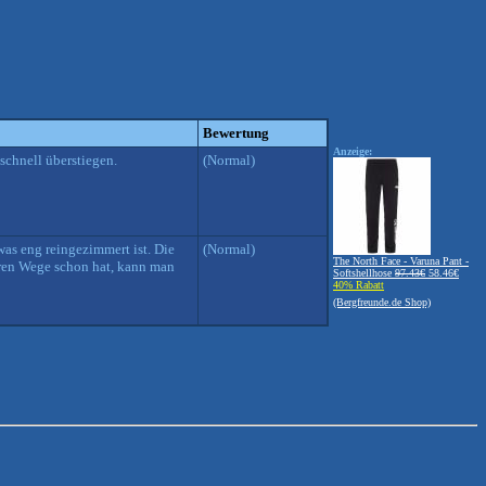
Bewertung
Anzeige:
schnell überstiegen.
(Normal)
as eng reingezimmert ist. Die
(Normal)
The North Face - Varuna Pant -
eren Wege schon hat, kann man
Softshellhose
97.43€
58.46€
40% Rabatt
(Bergfreunde.de Shop)