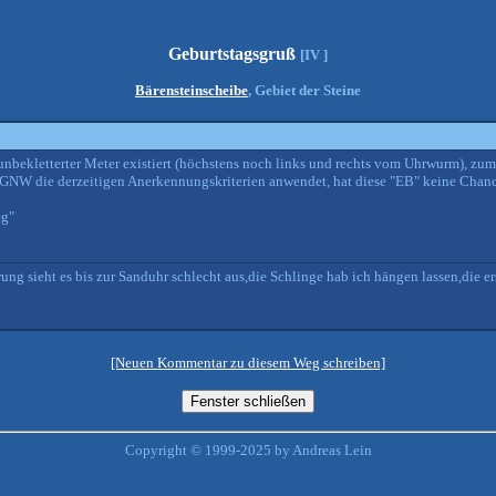
Geburtstagsgruß
[IV ]
Bärensteinscheibe
, Gebiet der Steine
unbekletterter Meter existiert (höchstens noch links und rechts vom Uhrwurm), zumi
 AGNW die derzeitigen Anerkennungskriterien anwendet, hat diese "EB" keine Chanc
eg"
g sieht es bis zur Sanduhr schlecht aus,die Schlinge hab ich hängen lassen,die er
[Neuen Kommentar zu diesem Weg schreiben]
Copyright © 1999-2025 by Andreas Lein