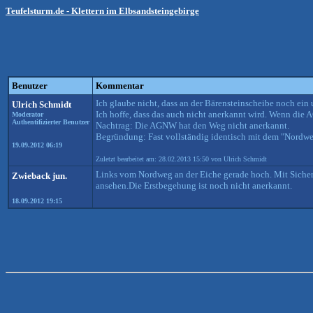
Teufelsturm.de - Klettern im Elbsandsteingebirge
Benutzer
Kommentar
Ich glaube nicht, dass an der Bärensteinscheibe noch ein 
Ulrich Schmidt
Ich hoffe, dass das auch nicht anerkannt wird. Wenn die
Moderator
Authentifizierter Benutzer
Nachtrag: Die AGNW hat den Weg nicht anerkannt.
Begründung: Fast vollständig identisch mit dem "Nordw
19.09.2012 06:19
Zuletzt bearbeitet am: 28.02.2013 15:50 von Ulrich Schmidt
Links vom Nordweg an der Eiche gerade hoch. Mit Sicherun
Zwieback jun.
ansehen.Die Erstbegehung ist noch nicht anerkannt.
18.09.2012 19:15