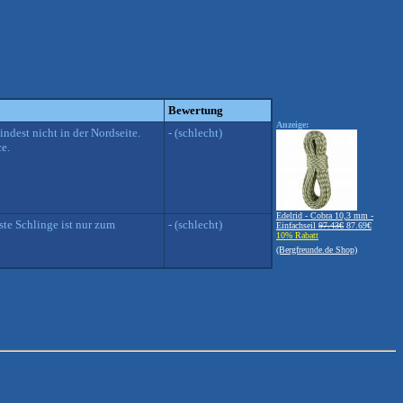
Bewertung
Anzeige:
ndest nicht in der Nordseite.
- (schlecht)
e.
Edelrid - Cobra 10,3 mm -
ste Schlinge ist nur zum
- (schlecht)
Einfachseil
97.43€
87.69€
10% Rabatt
(Bergfreunde.de Shop)