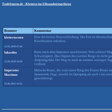
Teufelsturm.de - Klettern im Elbsandsteingebirge
Benutzer
Kommentar
Eine der besten Neuerschließung. Der Fels ist überraschen
klettertorsten
Koordination erfordern.
21.05.2018 07:44
Kann mich dem Imperator anschliessen. Sehr schöner Weg.
lukasdnx
Schwierigkeit. Das clippen des zweiten Rings ist nicht 
Aufprallgefahr. Der Weg ist auch an warmen sonnigen Tage
22.04.2018 10:50
verdient.
Imperator
Hübsche Route, die vom ersten Ring des Feinen Risses an 
Spannende Züge, sowohl im Quergang als auch vom zweiten
Maximus
gerechtfertigt.
23.06.2013 16:32