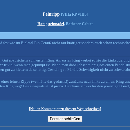
Feinripp
[VIIIa RP VIIIb]
Honigsteinnadel
, Rathener Gebiet
d fest wie im Bielatal.Ein Genuß nicht nur kräftiger sondern auch schön technische
 Gut abzusichern zum ersten Ring. Am ersten Ring vorbei sowie die Linksquerung 
ganz trivial wenn man gepumpt ist. Wenn man dabei abschmiert gibts einen Pendelst
n gut zu klettern da schattig. Gestein gut. Für die Schwirigkeit nicht zu schwer ab
einer feinen Rippe (wer hätte das gedacht!) zunächst nach links zu einem Ring un
 Ring weg! Gesteinsqualität ist prima. Durchaus schwer für den jeweiligen Grad, 
[Neuen Kommentar zu diesem Weg schreiben]