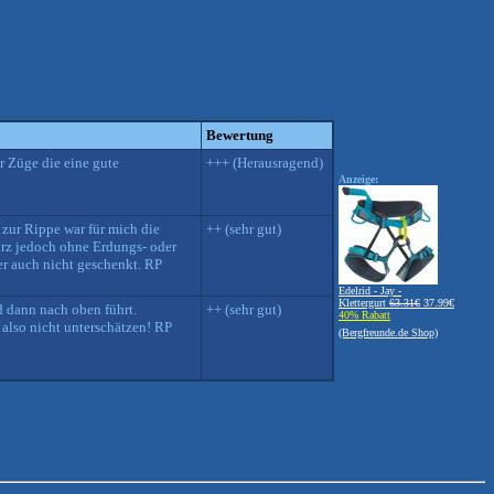
Bewertung
r Züge die eine gute
+++ (Herausragend)
Anzeige:
zur Rippe war für mich die
++ (sehr gut)
urz jedoch ohne Erdungs- oder
er auch nicht geschenkt. RP
Edelrid - Jay -
Klettergurt
63.31€
37.99€
d dann nach oben führt.
++ (sehr gut)
40% Rabatt
also nicht unterschätzen! RP
(Bergfreunde.de Shop)