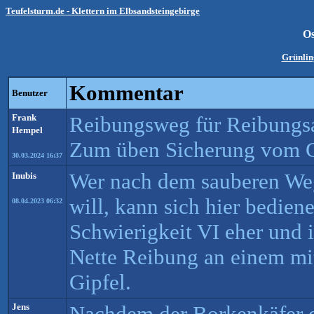
Teufelsturm.de - Klettern im Elbsandsteingebirge
O
Grünlin
Kommentar
Benutzer
Frank
Reibungsweg für Reibungsa
Hempel
Zum üben Sicherung vom Gi
30.03.2024 16:37
Wer nach dem sauberen We
Inubis
will, kann sich hier bediene
08.04.2023 06:32
Schwierigkeit VI eher und is
Nette Reibung an einem mit
Gipfel.
Jens
Nachdem der Borkenkäfer d