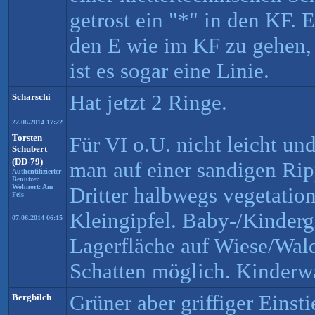
getrost ein "*" in den KF. E
den E wie im KF zu gehen,
ist es sogar eine Linie.
Hat jetzt 2 Ringe.
Scharschi
22.06.2014 17:22
Torsten
Für VI o.U. nicht leicht un
Schubert
(DD-79)
man auf einer sandigen Rip
Authentifizierter
Benutzer
Wohnort: Am
Dritter halbwegs vegetation
Fels
Kleingipfel. Baby-/Kinderg
07.06.2014 06:15
Lagerfläche auf Wiese/Wal
Schatten möglich. Kinder
Grüner aber griffiger Eins
Bergbilch