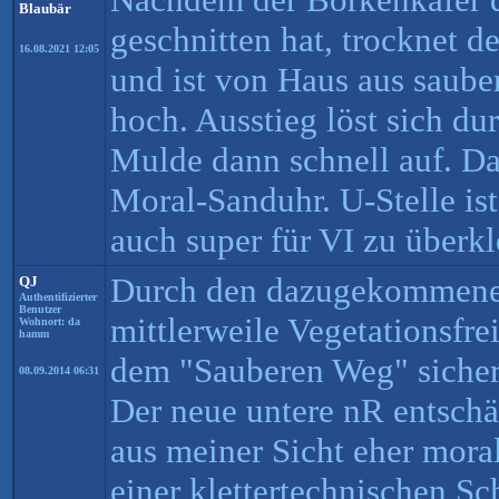
Blaubär
geschnitten hat, trocknet d
16.08.2021 12:05
und ist von Haus aus saube
hoch. Ausstieg löst sich du
Mulde dann schnell auf. Dar
Moral-Sanduhr. U-Stelle is
auch super für VI zu überkl
Durch den dazugekommene
QJ
Authentifizierter
Benutzer
mittlerweile Vegetationsfre
Wohnort: da
hamm
dem "Sauberen Weg" sicher
08.09.2014 06:31
Der neue untere nR entschär
aus meiner Sicht eher morali
einer klettertechnischen Sc