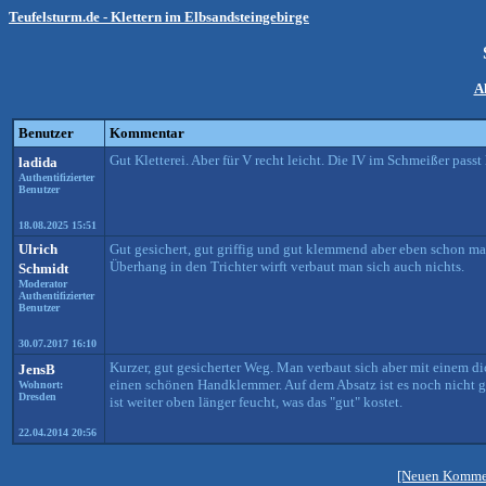
Teufelsturm.de - Klettern im Elbsandsteingebirge
A
Benutzer
Kommentar
Gut Kletterei. Aber für V recht leicht. Die IV im Schmeißer passt 
ladida
Authentifizierter
Benutzer
18.08.2025 15:51
Ulrich
Gut gesichert, gut griffig und gut klemmend aber eben schon 
Überhang in den Trichter wirft verbaut man sich auch nichts.
Schmidt
Moderator
Authentifizierter
Benutzer
30.07.2017 16:10
Kurzer, gut gesicherter Weg. Man verbaut sich aber mit einem
JensB
einen schönen Handklemmer. Auf dem Absatz ist es noch nicht 
Wohnort:
Dresden
ist weiter oben länger feucht, was das "gut" kostet.
22.04.2014 20:56
[Neuen Kommen