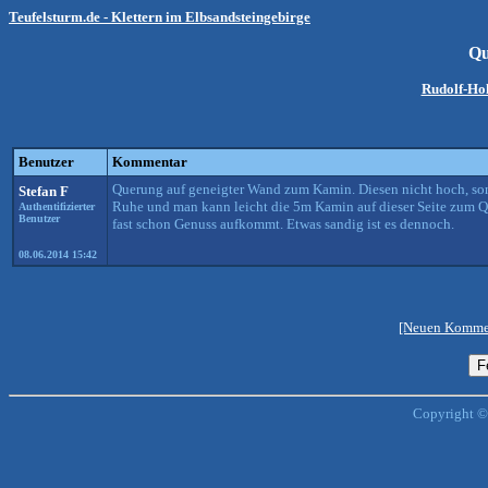
Teufelsturm.de - Klettern im Elbsandsteingebirge
Qu
Rudolf-Ho
Benutzer
Kommentar
Querung auf geneigter Wand zum Kamin. Diesen nicht hoch, son
Stefan F
Ruhe und man kann leicht die 5m Kamin auf dieser Seite zum Qu
Authentifizierter
Benutzer
fast schon Genuss aufkommt. Etwas sandig ist es dennoch.
08.06.2014 15:42
[Neuen Kommen
Copyright ©