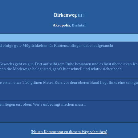
Birkenweg
[II ]
Akropolis
, Bielatal
ind einige gute Möglichkeiten für Knotenschlingen dabei aufgetaucht
wächs geht es gut. Dort auf selbigem Ruhe bewahren und es lässt über dicken Kno
n die Modewege belegt sind, geht's hier schnell und relativ sicher hoch.
ie ersten etwa 1,50 grünen Meter. Kurz vor dem oberen Band liegt links eine sehr g
en liegen erst oben. Wer´s unbedingt machen muss...
[Neuen Kommentar zu diesem Weg schreiben]