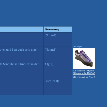
Bewertung
(Normal)
Anzeige:
ten und Sesi auch solo eine
(Normal)
ute Sanduhr, mit Knotem in der
+ (gut)
La Sportiva - Mythos -
Kletterschuhe 106.20€
(Bergfreunde.de Shop)
- (schlecht)