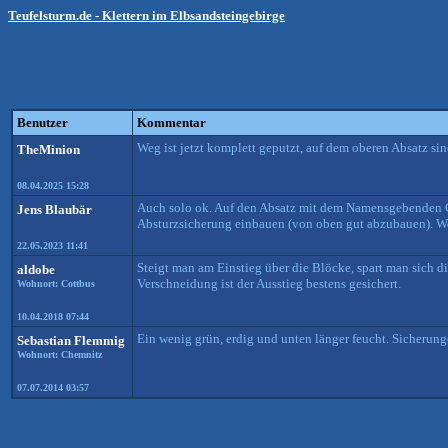
Teufelsturm.de - Klettern im Elbsandsteingebirge
Benutzer
Kommentar
Weg ist jetzt komplett geputzt, auf dem oberen Absatz s
TheMinion
08.04.2025 15:28
Auch solo ok. Auf den Absatz mit dem Namensgebenden Ge
Jens Blaubär
Absturzsicherung einbauen (von oben gut abzubauen). Wen
22.05.2023 11:41
Steigt man am Einstieg über die Blöcke, spart man sich d
aldobe
Verschneidung ist der Ausstieg bestens gesichert.
Wohnort: Cottbus
10.04.2018 07:44
Ein wenig grün, erdig und unten länger feucht. Sicherung
Sebastian Flemmig
Wohnort: Chemnitz
07.07.2014 03:57