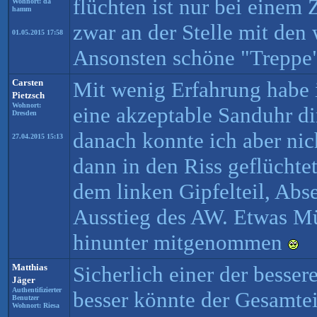
flüchten ist nur bei einem 
Wohnort: da
hamm
zwar an der Stelle mit den 
01.05.2015 17:58
Ansonsten schöne "Treppe
Carsten
Mit wenig Erfahrung habe 
Pietzsch
Wohnort:
eine akzeptable Sanduhr d
Dresden
danach konnte ich aber ni
27.04.2015 15:13
dann in den Riss geflüchtet
dem linken Gipfelteil, Abse
Ausstieg des AW. Etwas Mü
hinunter mitgenommen
Matthias
Sicherlich einer der besser
Jäger
Authentifizierter
besser könnte der Gesamte
Benutzer
Wohnort: Riesa