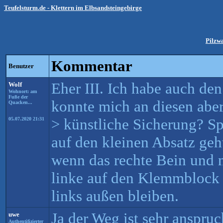
Teufelsturm.de - Klettern im Elbsandsteingebirge
Pilzw
Kommentar
Benutzer
Eher III. Ich habe auch de
Wolf
Wohnort: am
Fuße der
konnte mich an diesen aber
Quacken...
> künstliche Sicherung? S
05.07.2020 21:31
auf den kleinen Absatz geht
wenn das rechte Bein und ni
linke auf den Klemmblock g
links außen bleiben.
Ja der Weg ist sehr anspru
uwe
Authentifizierter