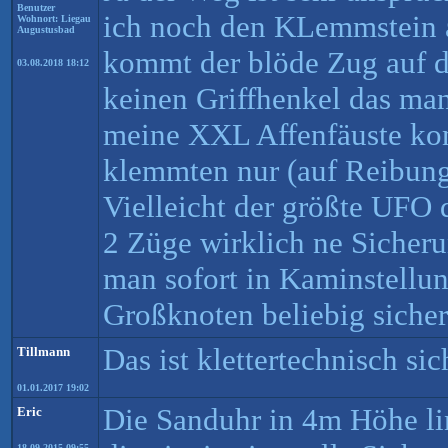
Benutzer
ich noch den KLemmstein 
Wohnort: Liegau
Augustusbad
kommt der blöde Zug auf d
03.08.2018 18:12
keinen Griffhenkel das man
meine XXL Affenfäuste kon
klemmten nur (auf Reibung
Vielleicht der größte UFO d
2 Züge wirklich ne Sicheru
man sofort in Kaminstellun
Großknoten beliebig sicher
Das ist klettertechnisch sich
Tillmann
01.01.2017 19:02
Die Sanduhr in 4m Höhe lin
Eric
18.09.2015 09:55