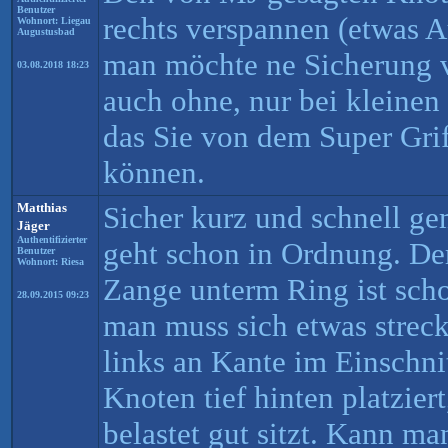
Benutzer
rechts verspannen (etwas 
Wohnort: Liegau
Augustusbad
man möchte ne Sicherung 
03.08.2018 18:23
auch ohne, nur bei kleinen 
das Sie von dem Super Grif
können.
Matthias
Sicher kurz und schnell ge
Jäger
Authentifizierter
geht schon in Ordnung. De
Benutzer
Wohnort: Riesa
Zange unterm Ring ist scho
28.09.2015 09:23
man muss sich etwas streck
links an Kante im Einschni
Knoten tief hinten platziert
belastet gut sitzt. Kann m