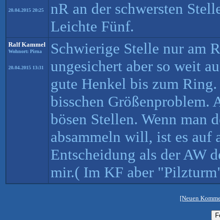
nR an der schwersten Stelle
20.04.2015 20:25
Leichte Fünf.
Schwierige Stelle nur am R
Ralf Kammel
Wohnort: Pirna
ungesichert aber so weit a
20.04.2015 13:31
gute Henkel bis zum Ring. 
bisschen Größenproblem. A
bösen Stellen. Wenn man d
absammeln will, ist es auf a
Entscheidung als der AW d
mir.( Im KF aber "Pilzturm"
[Neuen Kommen