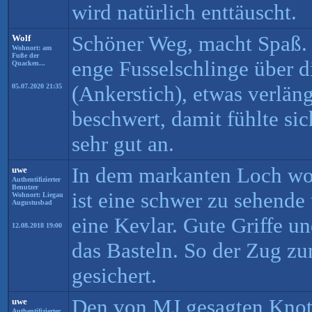
wird natürlich enttäuscht.
Schöner Weg, macht Spaß. 
Wolf
Wohnort: am
Fuße der
enge Fusselschlinge über d
Quacken...
(Ankerstich), etwas verlän
05.07.2020 21:35
beschwert, damit fühlte si
sehr gut an.
In dem markanten Loch wo 
uwe
Authentifizierter
Benutzer
ist eine schwer zu sehende
Wohnort: Liegau
Augustusbad
eine Kevlar. Gute Griffe u
12.08.2018 19:00
das Basteln. So der Zug z
gesichert.
Den von MJ gesagten Knot
uwe
Authentifizierter