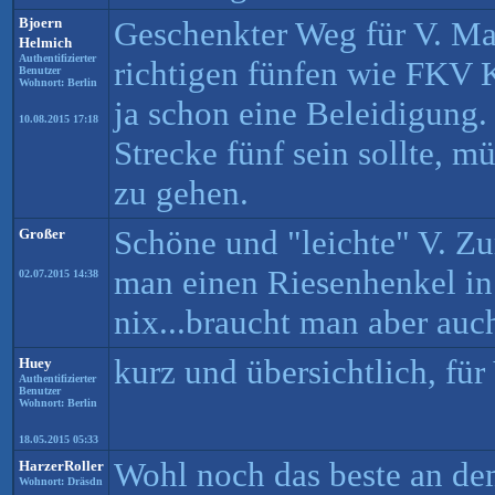
Bjoern
Geschenkter Weg für V. Ma
Helmich
Authentifizierter
richtigen fünfen wie FKV Ka
Benutzer
Wohnort: Berlin
ja schon eine Beleidigung.
10.08.2015 17:18
Strecke fünf sein sollte, m
zu gehen.
Schöne und "leichte" V. Z
Großer
man einen Riesenhenkel in 
02.07.2015 14:38
nix...braucht man aber auc
kurz und übersichtlich, für
Huey
Authentifizierter
Benutzer
Wohnort: Berlin
18.05.2015 05:33
Wohl noch das beste an de
HarzerRoller
Wohnort: Dräsdn