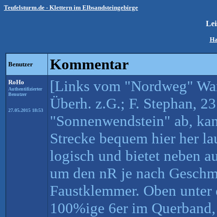
Teufelsturm.de - Klettern im Elbsandsteingebirge
Le
Ha
Kommentar
Benutzer
[Links vom "Nordweg" Wan
RoHo
Authentifizierter
Benutzer
Überh. z.G.; F. Stephan, 2
27.05.2015 18:53
"Sonnenwendstein" ab, ka
Strecke bequem hier her lau
logisch und bietet neben a
um den nR je nach Geschma
Faustklemmer. Oben unter 
100%ige 6er im Querband,