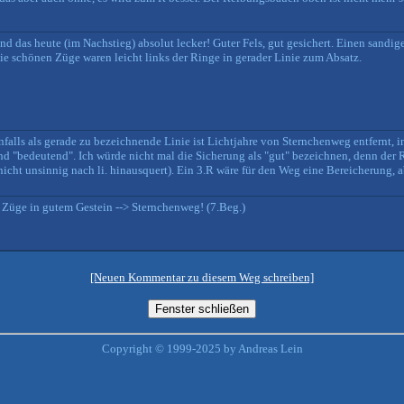
d das heute (im Nachstieg) absolut lecker! Guter Fels, gut gesichert. Einen sandig
ie schönen Züge waren leicht links der Ringe in gerader Linie zum Absatz.
nfalls als gerade zu bezeichnende Linie ist Lichtjahre von Sternchenweg entfernt, 
 "bedeutend". Ich würde nicht mal die Sicherung als "gut" bezeichnen, denn der 
n nicht unsinnig nach li. hinausquert). Ein 3.R wäre für den Weg eine Bereicherung, 
 Züge in gutem Gestein --> Sternchenweg! (7.Beg.)
[Neuen Kommentar zu diesem Weg schreiben]
Copyright © 1999-2025 by Andreas Lein