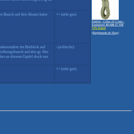
en Bauch auf den Absatz hatte
++ (sehr gut)
Edelrid - Cobra 10,3 mm -
Einfachseil
97.43€
87.69€
10% Rabatt
(Bergfreunde.de Shop)
insbesondere im Hinblick auf
- (schlecht)
Reibungsbauch auf den gr. Abs.
aber an diesem Gipfel doch nur
++ (sehr gut)