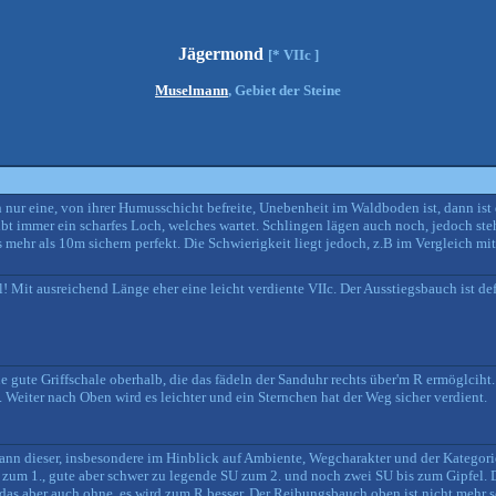
Jägermond
[* VIIc ]
Muselmann
, Gebiet der Steine
 nur eine, von ihrer Humusschicht befreite, Unebenheit im Waldboden ist, dann ist 
 gibt immer ein scharfes Loch, welches wartet. Schlingen lägen auch noch, jedoch s
mehr als 10m sichern perfekt. Die Schwierigkeit liegt jedoch, z.B im Vergleich mit 
al! Mit ausreichend Länge eher eine leicht verdiente VIIc. Der Ausstiegsbauch ist def
e gute Griffschale oberhalb, die das fädeln der Sanduhr rechts über'm R ermöglciht.
 Weiter nach Oben wird es leichter und ein Sternchen hat der Weg sicher verdient.
ann dieser, insbesondere im Hinblick auf Ambiente, Wegcharakter und der Kategori
U zum 1., gute aber schwer zu legende SU zum 2. und noch zwei SU bis zum Gipfel. D
das aber auch ohne, es wird zum R besser. Der Reibungsbauch oben ist nicht mehr 