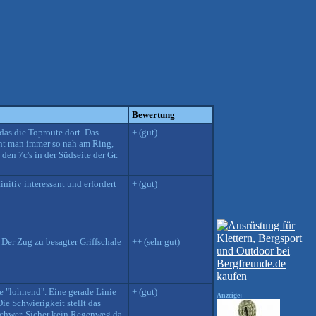
Bewertung
das die Toproute dort. Das
+ (gut)
teht man immer so nah am Ring,
den 7c's in der Südseite der Gr.
initiv interessant und erfordert
+ (gut)
 Der Zug zu besagter Griffschale
++ (sehr gut)
e "lohnend". Eine gerade Linie
+ (gut)
Anzeige:
ie Schwierigkeit stellt das
schwer. Sicher kein Regenweg da