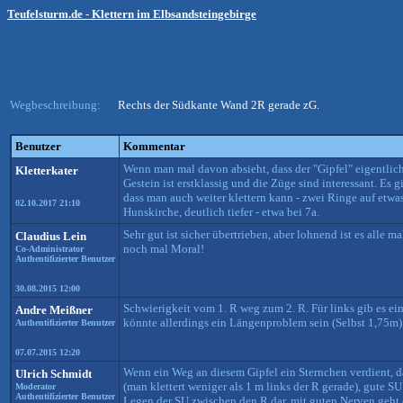
Teufelsturm.de - Klettern im Elbsandsteingebirge
Wegbeschreibung:
Rechts der Südkante Wand 2R gerade zG.
Benutzer
Kommentar
Wenn man mal davon absieht, dass der "Gipfel" eigentlich
Kletterkater
Gestein ist erstklassig und die Züge sind interessant. Es
dass man auch weiter klettern kann - zwei Ringe auf etwas 
02.10.2017 21:10
Hunskirche, deutlich tiefer - etwa bei 7a.
Sehr gut ist sicher übertrieben, aber lohnend ist es alle m
Claudius Lein
noch mal Moral!
Co-Administrator
Authentifizierter Benutzer
30.08.2015 12:00
Schwierigkeit vom 1. R weg zum 2. R. Für links gib es ein
Andre Meißner
könnte allerdings ein Längenproblem sein (Selbst 1,75m).
Authentifizierter Benutzer
07.07.2015 12:20
Wenn ein Weg an diesem Gipfel ein Sternchen verdient, d
Ulrich Schmidt
(man klettert weniger als 1 m links der R gerade), gute S
Moderator
Authentifizierter Benutzer
Legen der SU zwischen den R dar, mit guten Nerven geht 