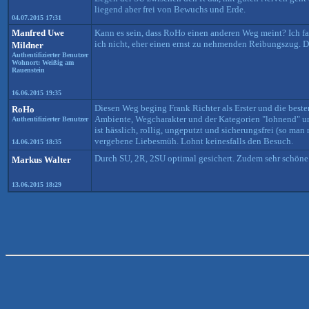
liegend aber frei von Bewuchs und Erde.
04.07.2015 17:31
Manfred Uwe
Kann es sein, dass RoHo einen anderen Weg meint? Ich fan
ich nicht, eher einen ernst zu nehmenden Reibungszug. D
Mildner
Authentifizierter Benutzer
Wohnort: Weißig am
Rauenstein
16.06.2015 19:35
Diesen Weg beging Frank Richter als Erster und die beste
RoHo
Ambiente, Wegcharakter und der Kategorien "lohnend" und
Authentifizierter Benutzer
ist hässlich, rollig, ungeputzt und sicherungsfrei (so ma
vergebene Liebesmüh. Lohnt keinesfalls den Besuch.
14.06.2015 18:35
Durch SU, 2R, 2SU optimal gesichert. Zudem sehr schöne
Markus Walter
13.06.2015 18:29