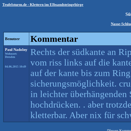
Teufelsturm.de - Klettern im Elbsandsteingebirge
Sü
Nasse-Schl
Kommentar
Benutzer
Rechts der südkante an Ri
Paul Nadolny
Wohnort:
Dresden
vom riss links auf die kant
04.06.2015 10:49
auf der kante bis zum Ring
sicherungsmöglichkeit. cru
in leichter überhängenden 
hochdrücken. . aber trotz
kletterbar. Aber nix für s
[Neuen Kommen