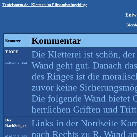
Teufelsturm.de - Klettern im Elbsandsteingebirge
Entw
Bierd
Kommentar
Benutzer
Die Kletterei ist schön, de
TJOPE
Wand geht gut. Danach das
27.09.2017 14:44
des Ringes ist die moralisc
zuvor keine Sicherungsmög
Die folgende Wand bietet G
herrlichen Griffen und Tri
Der
Links in der Nordseite Kam
NachSteiger
nach Rechts zu R. Wand am
07.06.2015 18:59