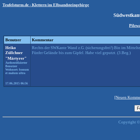
Teufelsturm.de - Klettern im Elbsandsteingebirge
Südwestkant
Pilzw
Benutzer
Kommentar
Heiko
Rechts der SWKante Wand z.G. (sicherungsfrei!) Bin im Mittelteil
Züllchner
Fünfer Gelände bis zum Gipfel. Habe viel geputzt. (3.Beg.)
"Märtyrer"
Authentifizierter
Benutzer
Wohnort: bonum
et malum ultra
17.06.2015 06:56
[Neuen Kommen
Copyright ©