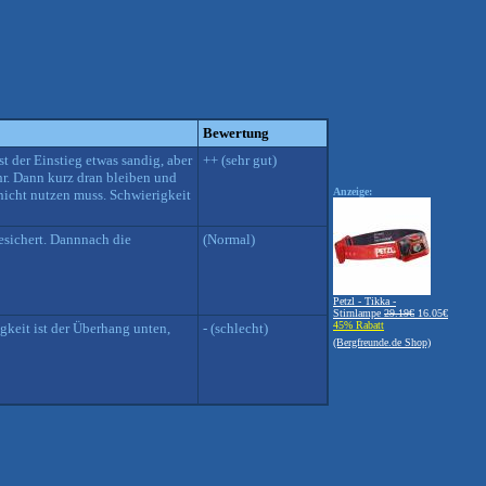
Bewertung
t der Einstieg etwas sandig, aber
++ (sehr gut)
uhr. Dann kurz dran bleiben und
Anzeige:
nicht nutzen muss. Schwierigkeit
esichert. Dannnach die
(Normal)
Petzl - Tikka -
Stirnlampe
29.19€
16.05€
45% Rabatt
gkeit ist der Überhang unten,
- (schlecht)
(Bergfreunde.de Shop)