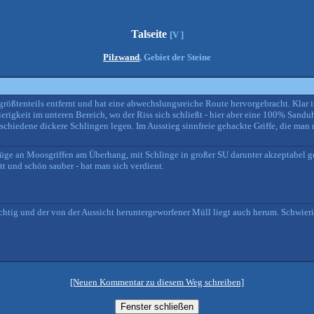
Talseite
[V ]
Pilzwand
, Gebiet der Steine
rößtenteils entfernt und hat eine abwechslungsreiche Route hervorgebracht. Klar is
ierigkeit im unteren Bereich, wo der Riss sich schließt - hier aber eine 100% Sand
schiedene dickere Schlingen legen. Im Ausstieg sinnfreie gehackte Griffe, die man 
-Züge an Moosgriffen am Überhang, mit Schlinge in großer SU darunter akzeptabel g
tt und schön sauber - hat man sich verdient.
uchtig und der von der Aussicht heruntergeworfener Müll liegt auch herum. Schwieri
[Neuen Kommentar zu diesem Weg schreiben]