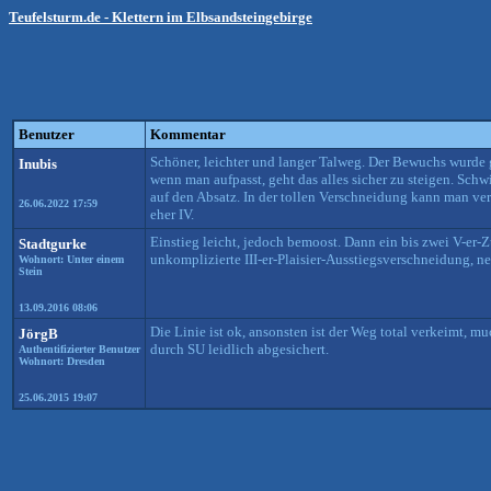
Teufelsturm.de - Klettern im Elbsandsteingebirge
Benutzer
Kommentar
Schöner, leichter und langer Talweg. Der Bewuchs wurde g
Inubis
wenn man aufpasst, geht das alles sicher zu steigen. Schw
auf den Absatz. In der tollen Verschneidung kann man ver
26.06.2022 17:59
eher IV.
Einstieg leicht, jedoch bemoost. Dann ein bis zwei V-er
Stadtgurke
unkomplizierte III-er-Plaisier-Ausstiegsverschneidung, ne
Wohnort: Unter einem
Stein
13.09.2016 08:06
Die Linie ist ok, ansonsten ist der Weg total verkeimt, m
JörgB
durch SU leidlich abgesichert.
Authentifizierter Benutzer
Wohnort: Dresden
25.06.2015 19:07