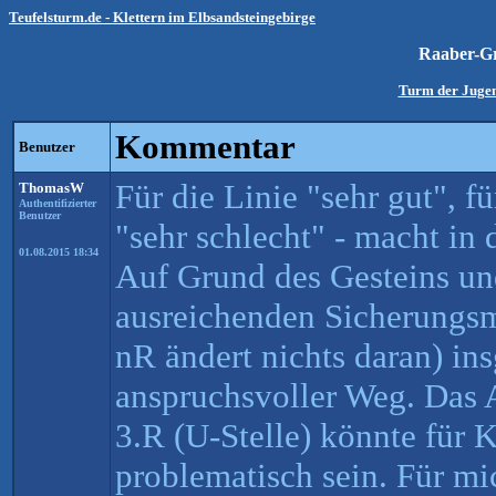
Teufelsturm.de - Klettern im Elbsandsteingebirge
Raaber-Gr
Turm der Jugen
Kommentar
Benutzer
Für die Linie "sehr gut", fü
ThomasW
Authentifizierter
Benutzer
"sehr schlecht" - macht in
01.08.2015 18:34
Auf Grund des Gesteins un
ausreichenden Sicherungsm
nR ändert nichts daran) in
anspruchsvoller Weg. Da
3.R (U-Stelle) könnte für 
problematisch sein. Für m