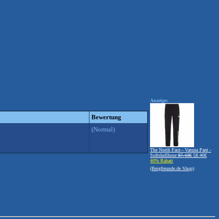
Anzeige:
Bewertung
(Normal)
The North Face - Varuna Pant -
Softshellhose
97.43€
58.46€
40% Rabatt
(Bergfreunde.de Shop)