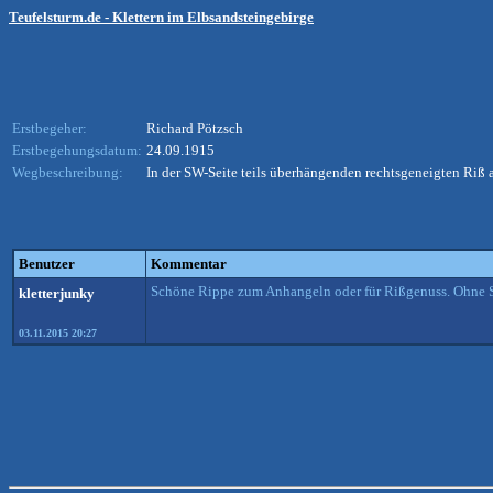
Teufelsturm.de - Klettern im Elbsandsteingebirge
Erstbegeher:
Richard Pötzsch
Erstbegehungsdatum:
24.09.1915
Wegbeschreibung:
In der SW-Seite teils überhängenden rechtsgeneigten Riß
Benutzer
Kommentar
Schöne Rippe zum Anhangeln oder für Rißgenuss. Ohne Se
kletterjunky
03.11.2015 20:27