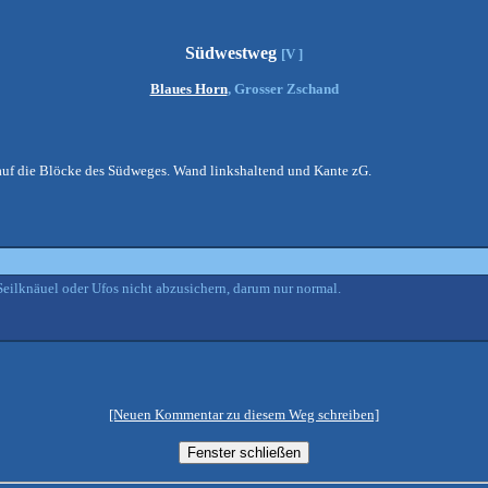
Südwestweg
[V ]
Blaues Horn
, Grosser Zschand
 auf die Blöcke des Südweges. Wand linkshaltend und Kante zG.
ilknäuel oder Ufos nicht abzusichern, darum nur normal.
[Neuen Kommentar zu diesem Weg schreiben]