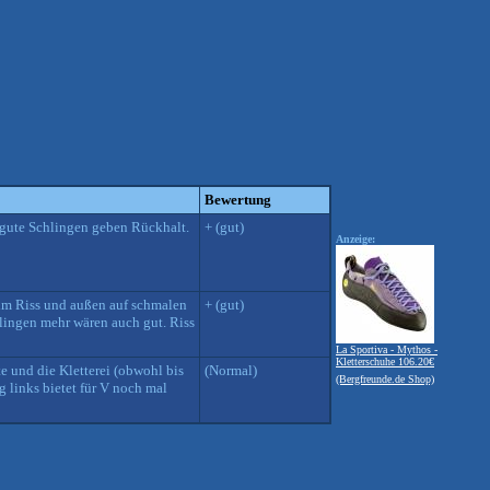
Bewertung
, gute Schlingen geben Rückhalt.
+ (gut)
Anzeige:
 im Riss und außen auf schmalen
+ (gut)
hlingen mehr wären auch gut. Riss
La Sportiva - Mythos -
Kletterschuhe 106.20€
te und die Kletterei (obwohl bis
(Normal)
(Bergfreunde.de Shop)
 links bietet für V noch mal