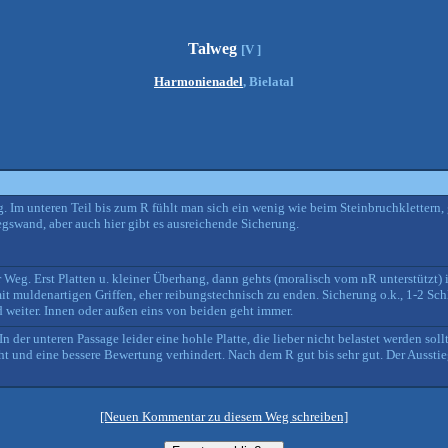
Talweg
[V ]
Harmonienadel
, Bielatal
g. Im unteren Teil bis zum R fühlt man sich ein wenig wie beim Steinbruchklettern
egswand, aber auch hier gibt es ausreichende Sicherung.
 Weg. Erst Platten u. kleiner Überhang, dann gehts (moralisch vom nR unterstützt)
it muldenartigen Griffen, eher reibungstechnisch zu enden. Sicherung o.k., 1-2 Sc
 weiter. Innen oder außen eins von beiden geht immer.
n der unteren Passage leider eine hohle Platte, die lieber nicht belastet werden soll
 und eine bessere Bewertung verhindert. Nach dem R gut bis sehr gut. Der Ausstieg
[Neuen Kommentar zu diesem Weg schreiben]