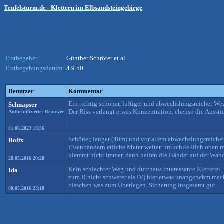
Teufelsturm.de - Klettern im Elbsandsteingebirge
Erstbegeher:
Günther Schröter et al.
Erstbegehungsdatum:
4.9.50
Benutzer
Kommentar
Ein richtig schöner, luftiger und abwechslungsreicher We
Schnapser
Der Riss verlangt etwas Konzentration, ebenso die Aussti
Authentifizierter Benutzer
01.08.2023 15:36
Schöner, langer (40m) und vor allem abwechslungsreicher
Rolix
Eisenbändern etliche Meter weiter, um schließlich oben m
klemmt nicht immer, dann helfen die Bänder auf der Wand
28.05.2016 20:28
Kein schlechter Weg und durchaus interessante Kletterei. I
Ida
zum R nicht schwerer als IV) hier etwas unangenehm macht
bisschen was zum Überlegen. Sicherung insgesamt gut.
08.05.2016 23:18