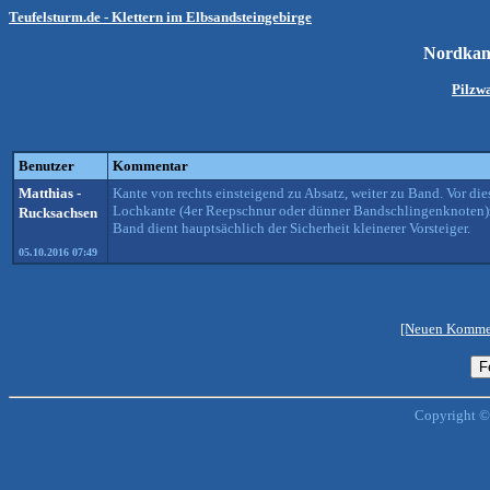
Teufelsturm.de - Klettern im Elbsandsteingebirge
Nordkan
Pilzw
Benutzer
Kommentar
Matthias -
Kante von rechts einsteigend zu Absatz, weiter zu Band. Vor di
Lochkante (4er Reepschnur oder dünner Bandschlingenknoten)z
Rucksachsen
Band dient hauptsächlich der Sicherheit kleinerer Vorsteiger.
05.10.2016 07:49
[Neuen Kommen
Copyright ©