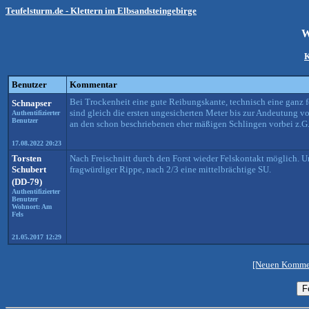
Teufelsturm.de - Klettern im Elbsandsteingebirge
W
K
Benutzer
Kommentar
Bei Trockenheit eine gute Reibungskante, technisch eine ganz f
Schnapser
sind gleich die ersten ungesicherten Meter bis zur Andeutung v
Authentifizierter
Benutzer
an den schon beschriebenen eher mäßigen Schlingen vorbei z.G
17.08.2022 20:23
Torsten
Nach Freischnitt durch den Forst wieder Felskontakt möglich. Un
Schubert
fragwürdiger Rippe, nach 2/3 eine mittelbrächtige SU.
(DD-79)
Authentifizierter
Benutzer
Wohnort: Am
Fels
21.05.2017 12:29
[Neuen Kommen