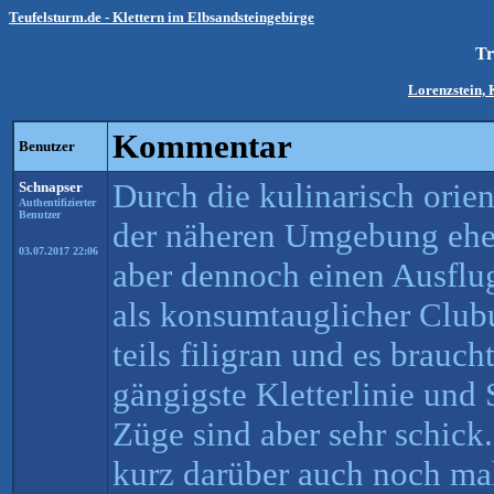
Teufelsturm.de - Klettern im Elbsandsteingebirge
Tr
Lorenzstein, 
Kommentar
Benutzer
Durch die kulinarisch orie
Schnapser
Authentifizierter
Benutzer
der näheren Umgebung eher
03.07.2017 22:06
aber dennoch einen Ausflug
als konsumtauglicher Clubu
teils filigran und es brauch
gängigste Kletterlinie und
Züge sind aber sehr schick
kurz darüber auch noch mal