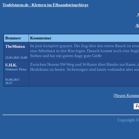
Teufelsturm.de - Klettern im Elbsandsteingebirge
A
Benutzer
Kommentar
Ist jetzt komplett geputzt. Der Zug über den ersten Bauch ist et
TheMinion
eine Affenfaust in den Riss legen. Danach kommt noch eine frag
Stehen und hat mit gutem Auge gute Griffe
23.03.2025 11:09
Zwischen Neuem SW-Weg und W-Kante über Bänder zur Kante, 
U.H.K.
Heidekraut zu fassen. Sicherungen sind kaum vorhanden aber au
Wohnort: Pirna
03.08.2017
20:27
[Neuen Kommen
Copyright ©