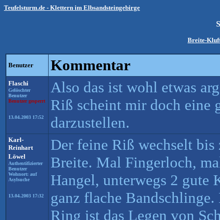
Teufelsturm.de - Klettern im Elbsandsteingebirge
Breite-Klu
Kommentar
Benutzer
Also das ist wohl etwas arg
Flaschi
Gelöschter
Benutzer
Riß scheint mir doch eine 
Benutzer gesperrt
darzustellen.
13.04.2003 17:52
Karl-
Der feine Riß wechselt bis
Reinhart
Löwel
Breite. Mal Fingerloch, ma
Authentifizierter
Benutzer
Wohnort: auf
Hangel, unterwegs 2 gute 
Asylsuche
ganz flache Bandschlinge.
13.04.2003 17:32
Ring ist das Legen von Sch