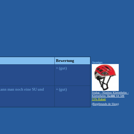
Bewertung
Anzeige:
+ (gut)
 kann man noch eine SU und
+ (gut)
Stubai - Nimbus Kletterhelm -
Kletterhelm
75.98€
64.58€
15% Rabatt
(Bergfreunde.de Shop)