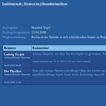
Teufelsturm.de - Klettern im Elbsandsteingebirge
Erstbegeher:
Manfred Vogel
Erstbegehungsdatum:
23.04.2009
Wegbeschreibung:
Rechts in der Talseite in sich schließendem Kamin zu Rin
Benutzer
Kommentar
Schöne Variante, aus dem Tal den Gipfel zu gewinnen, da
Ludwig Trojok
Authentifizierter Benutzer
Zuletzt bearbeitet am: 01.05.2018 15:44 von Ulrich Schmidt
30.04.2018 08:09
Eine sehr schöne Nacherschließung! Ohne die Löcher am
Der Physiker
eineDickschlinge legen. Sonst keine Sicherung sinnvoll.
Authentifizierter Benutzer
29.04.2018 21:26