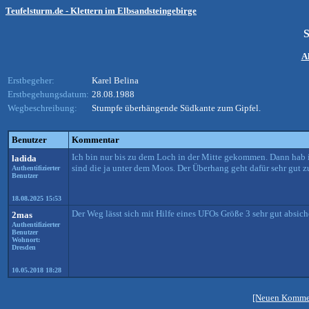
Teufelsturm.de - Klettern im Elbsandsteingebirge
A
Erstbegeher:
Karel Belina
Erstbegehungsdatum:
28.08.1988
Wegbeschreibung:
Stumpfe überhängende Südkante zum Gipfel.
Benutzer
Kommentar
Ich bin nur bis zu dem Loch in der Mitte gekommen. Dann hab ic
ladida
sind die ja unter dem Moos. Der Überhang geht dafür sehr gut zu
Authentifizierter
Benutzer
18.08.2025 15:53
Der Weg lässt sich mit Hilfe eines UFOs Größe 3 sehr gut absiche
2mas
Authentifizierter
Benutzer
Wohnort:
Dresden
10.05.2018 18:28
[Neuen Kommen