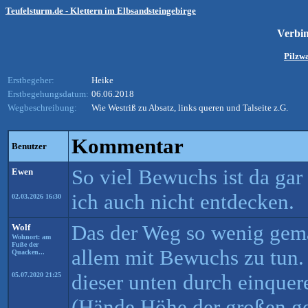
Teufelsturm.de - Klettern im Elbsandsteingebirge
Verbi
Pilzw
Erstbegeher:
Heike
Erstbegehungsdatum:
06.06.2018
Wegbeschreibung:
Wie Westriß zu Absatz, links queren und Talseite z.G.
Kommentar
Benutzer
So viel Bewuchs ist da gar
Ewen
ich auch nicht entdecken.
02.03.2026 16:30
Das der Weg so wenig gema
Wolf
Wohnort: am
Fuße der
allem mit Bewuchs zu tun. 
Quacken...
dieser unten durch einque
05.07.2020 21:25
(Hände Höhe der großen ge