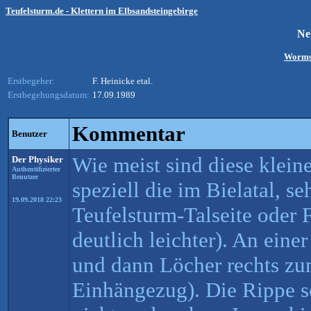
Teufelsturm.de - Klettern im Elbsandsteingebirge
Ne
Worms
Erstbegeher:
F. Heinicke etal.
Erstbegehungsdatum:
17.09.1989
Kommentar
Benutzer
Wie meist sind diese klein
Der Physiker
Authentifizierter
Benutzer
speziell die im Bielatal, s
19.09.2018 22:23
Teufelsturm-Talseite oder 
deutlich leichter). An eine
und dann Löcher rechts zu
Einhängezug). Die Rippe so