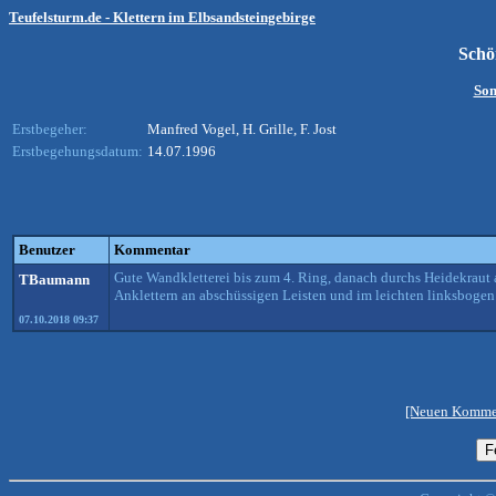
Teufelsturm.de - Klettern im Elbsandsteingebirge
Schö
Som
Erstbegeher:
Manfred Vogel, H. Grille, F. Jost
Erstbegehungsdatum:
14.07.1996
Benutzer
Kommentar
Gute Wandkletterei bis zum 4. Ring, danach durchs Heidekraut 
TBaumann
Anklettern an abschüssigen Leisten und im leichten linksbogen
07.10.2018 09:37
[Neuen Kommen