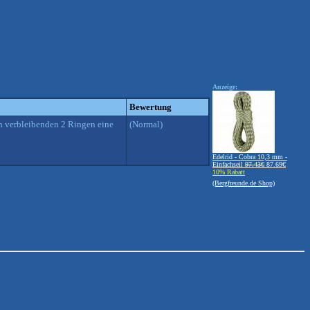
Anzeige:
Bewertung
ch verbleibenden 2 Ringen eine
(Normal)
Edelrid - Cobra 10,3 mm -
Einfachseil
97.43€
87.69€
10% Rabatt
(Bergfreunde.de Shop)