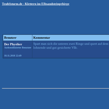
Teufelsturm.de - Klettern im Elbsandsteingebirge
Benutzer
Kommentar
Spart man sich die unteren zwei Ringe und quert auf dem
Der Physiker
lohnende und gut gesicherte VIIc.
Authentifizierter Benutzer
18.11.2018 22:49