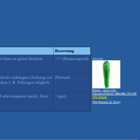
Bewertung
und dann an guten Henkeln
+++ (Herausragend)
Anzeige:
schlecht einhängen (Achtung vor
(Normal)
h dem 2. R. Schlingen möglich.
Deuter - Astro 250 -
Daunenschlafsack
185.16€
166.64€
.R sehr entspannt macht. Zum
+ (gut)
10% Rabatt
(Bergfreunde.de Shop)