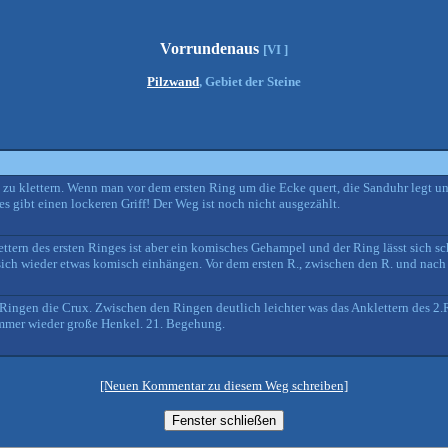
Vorrundenaus
[VI ]
Pilzwand
, Gebiet der Steine
t zu klettern. Wenn man vor dem ersten Ring um die Ecke quert, die Sanduhr legt 
es gibt einen lockeren Griff! Der Weg ist noch nicht ausgezählt.
lettern des ersten Ringes ist aber ein komisches Gehampel und der Ring lässt sich 
t sich wieder etwas komisch einhängen. Vor dem ersten R., zwischen den R. und nac
en Ringen die Crux. Zwischen den Ringen deutlich leichter was das Anklettern des 2
 immer wieder große Henkel. 21. Begehung.
[Neuen Kommentar zu diesem Weg schreiben]