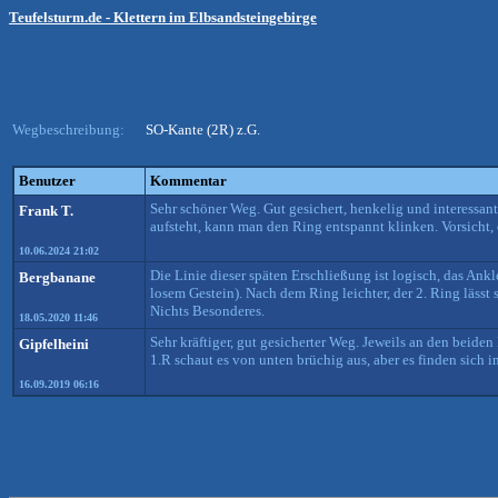
Teufelsturm.de - Klettern im Elbsandsteingebirge
Wegbeschreibung:
SO-Kante (2R) z.G.
Benutzer
Kommentar
Sehr schöner Weg. Gut gesichert, henkelig und interessan
Frank T.
aufsteht, kann man den Ring entspannt klinken. Vorsicht, 
10.06.2024 21:02
Die Linie dieser späten Erschließung ist logisch, das Ank
Bergbanane
losem Gestein). Nach dem Ring leichter, der 2. Ring läss
Nichts Besonderes.
18.05.2020 11:46
Sehr kräftiger, gut gesicherter Weg. Jeweils an den beid
Gipfelheini
1.R schaut es von unten brüchig aus, aber es finden sich
16.09.2019 06:16