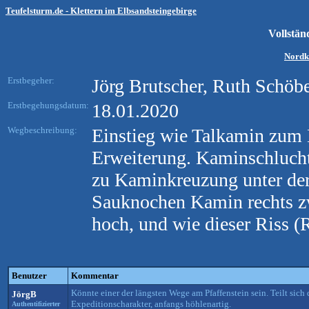
Teufelsturm.de - Klettern im Elbsandsteingebirge
Vollstä
Nordk
Erstbegeher:
Jörg Brutscher, Ruth Schöbe
Erstbegehungsdatum:
18.01.2020
Wegbeschreibung:
Einstieg wie Talkamin zum 
Erweiterung. Kaminschlucht
zu Kaminkreuzung unter der
Sauknochen Kamin rechts 
hoch, und wie dieser Riss 
Benutzer
Kommentar
Könnte einer der längsten Wege am Pfaffenstein sein. Teilt sic
JörgB
Expeditionscharakter, anfangs höhlenartig.
Authentifizierter