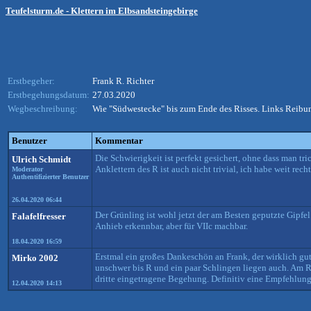
Teufelsturm.de - Klettern im Elbsandsteingebirge
Erstbegeher:
Frank R. Richter
Erstbegehungsdatum:
27.03.2020
Wegbeschreibung:
Wie "Südwestecke" bis zum Ende des Risses. Links Reibu
Benutzer
Kommentar
Die Schwierigkeit ist perfekt gesichert, ohne dass man 
Ulrich Schmidt
Anklettern des R ist auch nicht trivial, ich habe weit rec
Moderator
Authentifizierter Benutzer
26.04.2020 06:44
Der Grünling ist wohl jetzt der am Besten geputzte Gipfel
Falafelfresser
Anhieb erkennbar, aber für VIIc machbar.
18.04.2020 16:59
Erstmal ein großes Dankeschön an Frank, der wirklich gute 
Mirko 2002
unschwer bis R und ein paar Schlingen liegen auch. Am Ri
dritte eingetragene Begehung. Definitiv eine Empfehlun
12.04.2020 14:13