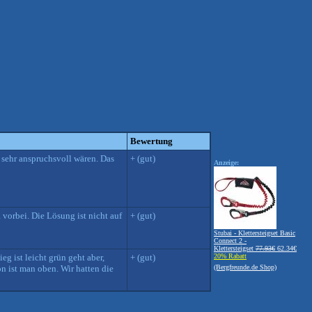
Bewertung
 sehr anspruchsvoll wären. Das
+ (gut)
Anzeige:
 vorbei. Die Lösung ist nicht auf
+ (gut)
Stubai - Klettersteigset Basic
Connect 2 -
Klettersteigset
77.93€
62.34€
eg ist leicht grün geht aber,
+ (gut)
20% Rabatt
n ist man oben. Wir hatten die
(Bergfreunde.de Shop)