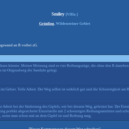
Smiley
[VIIIa ]
Grünling
, Wildensteiner Gebiet
ngswand an R vorbei zG.
tricksen könnte. Meiner Meinung sind es vier Reibungszüge, die ohne den R daneben
hts im Originalweg die Sanduhr gelegt.
 im Gebiet. Tolle Arbeit. Der Weg selbst ist wirklich gut und die Schwierigkeit am R
Arbeit bei der Säuberung des Gipfels, wie bei diesem Weg, geleistet hat. Der Einsti
ng perfekt abgesicherte Einzelstelle mit 2 schwierigen Reibungsantritten und scho
g, wenn man schon mal an dem Gipfel ist und Reibung mag.
[Neuen Kommentar zu diesem Weg schreiben]