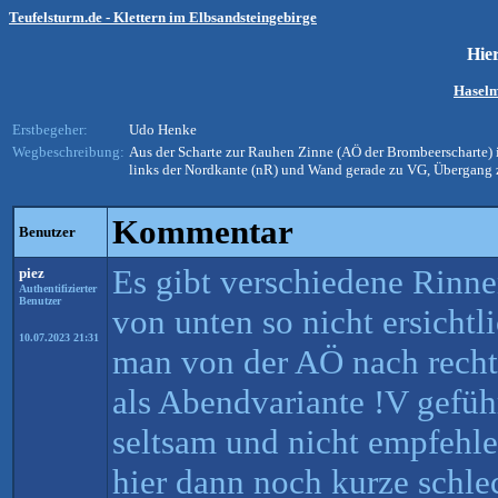
Teufelsturm.de - Klettern im Elbsandsteingebirge
Hie
Hasel
Erstbegeher:
Udo Henke
Wegbeschreibung:
Aus der Scharte zur Rauhen Zinne (AÖ der Brombeerscharte)
links der Nordkante (nR) und Wand gerade zu VG, Übergang 
Kommentar
Benutzer
Es gibt verschiedene Rinnen
piez
Authentifizierter
Benutzer
von unten so nicht ersichtli
10.07.2023 21:31
man von der AÖ nach rechts
als Abendvariante !V gefüh
seltsam und nicht empfehl
hier dann noch kurze schle