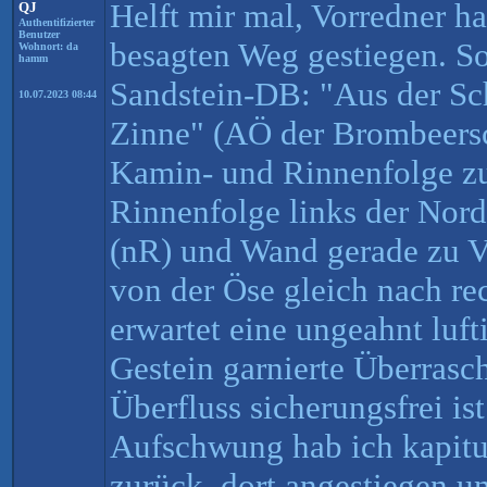
Helft mir mal, Vorredner h
QJ
Authentifizierter
Benutzer
besagten Weg gestiegen. So 
Wohnort: da
hamm
Sandstein-DB: "Aus der Sc
10.07.2023 08:44
Zinne" (AÖ der Brombeersc
Kamin- und Rinnenfolge z
Rinnenfolge links der Nor
(nR) und Wand gerade zu 
von der Öse gleich nach re
erwartet eine ungeahnt luf
Gestein garnierte Überrasc
Überfluss sicherungsfrei is
Aufschwung hab ich kapituli
zurück, dort angestiegen u