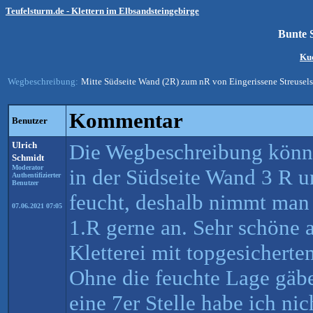
Teufelsturm.de - Klettern im Elbsandsteingebirge
Bunte 
Ku
Wegbeschreibung:
Mitte Südseite Wand (2R) zum nR von Eingerissene Streusel
Kommentar
Benutzer
Ulrich
Die Wegbeschreibung könnt
Schmidt
Moderator
in der Südseite Wand 3 R u
Authentifizierter
Benutzer
feucht, deshalb nimmt man 
07.06.2021 07:05
1.R gerne an. Sehr schöne
Kletterei mit topgesichert
Ohne die feuchte Lage gäbe
eine 7er Stelle habe ich ni