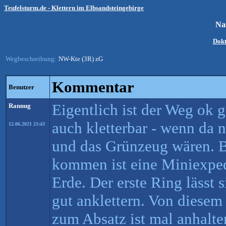
Teufelsturm.de - Klettern im Elbsandsteingebirge
Na
Dokt
Wegbeschreibung:
NW-Kte (3R) zG
Kommentar
Benutzer
Eigentlich ist der Weg ok g
Rannug
auch kletterbar - wenn da 
12.06.2021 21:43
und das Grünzeug wären. B
kommen ist eine Miniexped
Erde. Der erste Ring lässt
gut anklettern. Von diesem
zum Absatz ist mal anhalte