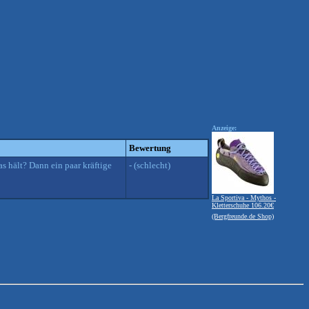
Anzeige:
Bewertung
s hält? Dann ein paar kräftige
- (schlecht)
La Sportiva - Mythos -
Kletterschuhe 106.20€
(Bergfreunde.de Shop)