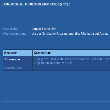
Teufelsturm.de - Klettern im Elbsandsteingebirge
Erstbegeher:
Jürgen Schmeißer
Wegbeschreibung:
An der Nordkante Rissspur und über Überhang auf Absatz.
Benutzer
Kommentar
Zugegeben - man sieht was einen erwartet... vor dem Über
TBaumann
Züge und man steht im Moos.
22.05.2022 19:57