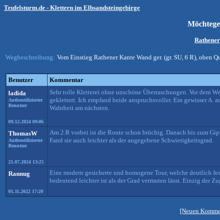
Teufelsturm.de - Klettern im Elbsandsteingebirge
Möchtege
Rathener
Wegbeschreibung:
Vom Einstieg Rathener Kante Wand ger. (gr. SU, 6 R), oben Q
Benutzer
Kommentar
Sehr tolle Kletterei ohne unschöne Überraschungen. Vor dem W
ladida
geklettert. Ich empfand beide anspruchsvoller. Ein gewisser A. a
Authentifizierter
Benutzer
Wahrheit am nächsten.
09.12.2024 09:06
Am 2.R vorbei ist die Route schon brüchig. Danach bis zum Gip
ThomasW
Fand sie auch leichter als der angegebene Schwierigkeitsgrad.
Authentifizierter
Benutzer
21.07.2024 13:25
Eine modern gesicherte und homogene Tour, welche deutlich fest
Rannug
bedeutend leichter ist als der Grad vermuten lässt. Einzig der Z
01.11.2022 17:20
[Neuen Kommen