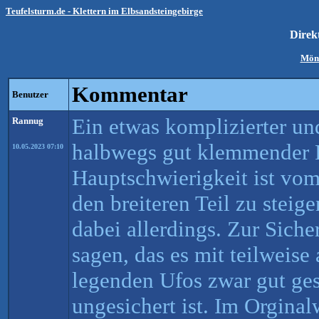
Teufelsturm.de - Klettern im Elbsandsteingebirge
Direk
Mön
Kommentar
Benutzer
Ein etwas komplizierter un
Rannug
halbwegs gut klemmender F
10.05.2023 07:10
Hauptschwierigkeit ist vom
den breiteren Teil zu steige
dabei allerdings. Zur Siche
sagen, das es mit teilweise
legenden Ufos zwar gut ges
ungesichert ist. Im Orgina