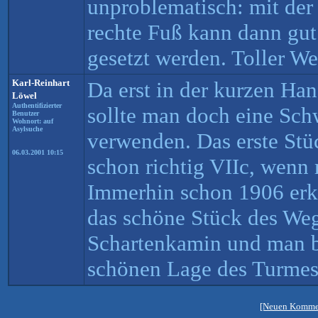
unproblematisch: mit der 
rechte Fuß kann dann gut
gesetzt werden. Toller We
Karl-Reinhart
Da erst in der kurzen Han
Löwel
Authentifizierter
sollte man doch eine Sc
Benutzer
Wohnort: auf
Asylsuche
verwenden. Das erste Stüc
06.03.2001 10:15
schon richtig VIIc, wenn 
Immerhin schon 1906 erk
das schöne Stück des Weg
Schartenkamin und man 
schönen Lage des Turmes 
[Neuen Kommen