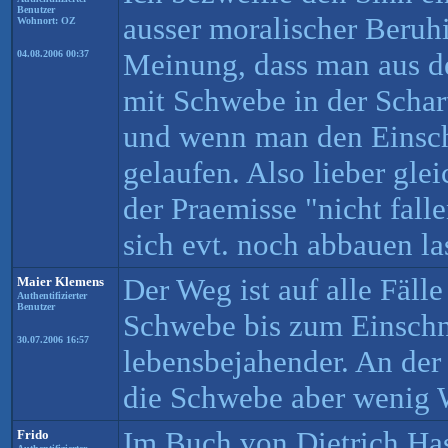
Benutzer
ausser moralischer Beruhi
Wohnort: OZ
Meinung, dass man aus d
04.08.2006 00:37
mit Schwebe in der Schar
und wenn man den Einschni
gelaufen. Also lieber glei
der Praemisse "nicht fal
sich evt. noch abbauen la
Der Weg ist auf alle Fälle
Maier Klemens
Authentifizierter
Benutzer
Schwebe bis zum Einschni
30.07.2006 16:57
lebensbejahender. An der 
die Schwebe aber wenig 
Im Buch von Dietrich Ha
Frido