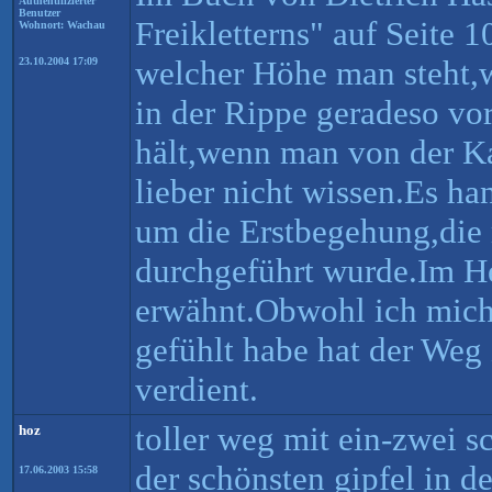
Authentifizierter
Benutzer
Freikletterns" auf Seite 1
Wohnort: Wachau
welcher Höhe man steht,
23.10.2004 17:09
in der Rippe geradeso vo
hält,wenn man von der K
lieber nicht wissen.Es ha
um die Erstbegehung,die
durchgeführt wurde.Im He
erwähnt.Obwohl ich mic
gefühlt habe hat der Weg
verdient.
toller weg mit ein-zwei 
hoz
der schönsten gipfel in de
17.06.2003 15:58