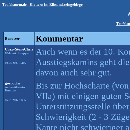
Teufelsturm.de - Klettern im Elbsandsteingebirge
Teufels
Kommentar
Benutzer
Auch wenn es der 10. Kom
CrazyStoneChris
Wohnort: Struppen
Ausstiegskamins geht die
10.05.2009 16:16
davon auch sehr gut.
Bis zur Hochscharte (von
gospodin
Authentifizierter
Benutzer
VIIa) mit einigen guten S
06.01.2007 18:36
Unterstützungsstelle überk
Schwierigkeit (2 - 3 Züge
Kante nicht schwieriger al