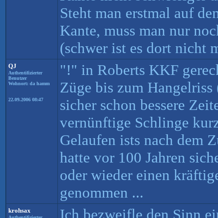
Steht man erstmal auf dem
Kante, muss man nur noc
(schwer ist es dort nicht 
"!" in Roberts KKF gerech
QJ
Authentifizierter
Benutzer
Züge bis zum Hangelriss (
Wohnort: da hamm
sicher schon bessere Zeite
22.09.2006 08:47
vernünftige Schlinge kur
Gelaufen ists nach dem 
hatte vor 100 Jahren siche
oder wieder einen kräftig
genommen ...
Ich bezweifle den Sinn e
krohsax
Authentifizierter