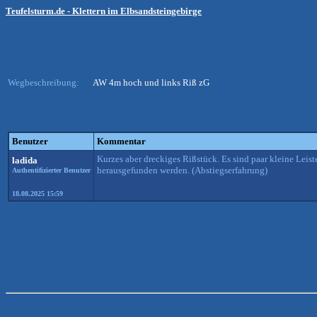
Teufelsturm.de - Klettern im Elbsandsteingebirge
Wegbeschreibung:
AW 4m hoch und links Riß zG
Benutzer
Kommentar
Kurzes aber dreckiges Rißstück. Es sind paar kleine Leis
ladida
herausgefunden werden. (Abstiegserfahrung)
Authentifizierter Benutzer
18.08.2025 15:59