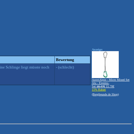
Anzeige:
Bewertung
ine Schlinge liegt müsste noch
- (schlecht)
AustriAlpin - Micro Mixed Set
Alu - Express-
Set
18.47€
15.70€
15% Rabatt
(Bergfreunde.de Shop)