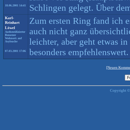
Schlingen gelegt. Über dem
18.06.2001 14:41
Karl-
Zum ersten Ring fand ich e
Reinhart
Löwel
auch nicht ganz übersichtl
Authentifizierter
Benutzer
Wohnort: auf
leichter, aber geht etwas in
Asylsuche
besonders empfehlenswert.
07.03.2001 17:06
[Neuen Kommen
Copyright ©