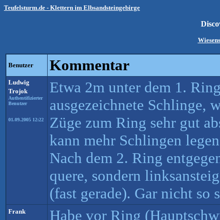
Teufelsturm.de - Klettern im Elbsandsteingebirge
Disco
Wiesenst
Kommentar
Benutzer
Ludwig
Etwa 2m unter dem 1. Ring 
Trojok
Authentifizierter
ausgezeichnete Schlinge, 
Benutzer
Züge zum Ring sehr gut ab
01.09.2005 12:22
kann mehr Schlingen legen,
Nach dem 2. Ring entgegen 
quere, sondern linksanstei
(fast gerade). Gar nicht so 
Habe vor Ring (Hauptschwi
Frank